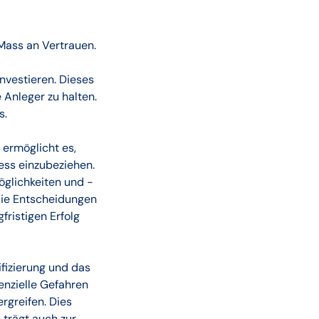
Mass an Vertrauen.
investieren. Dieses
Anleger zu halten.
s.
ermöglicht es,
ess einzubeziehen.
öglichkeiten und -
 die Entscheidungen
fristigen Erfolg
ifizierung und das
enzielle Gefahren
rgreifen. Dies
 trägt auch zur