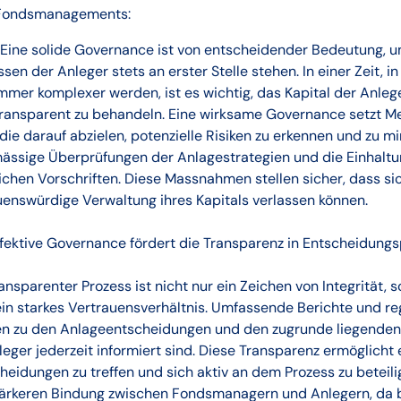
 Fondsmanagements:
 Eine solide Governance ist von entscheidender Bedeutung, um
sen der Anleger stets an erster Stelle stehen. In einer Zeit, in
mmer komplexer werden, ist es wichtig, das Kapital der Anleg
 transparent zu behandeln. Eine wirksame Governance setzt 
 die darauf abzielen, potenzielle Risiken zu erkennen und zu m
ässige Überprüfungen der Anlagestrategien und die Einhaltu
ichen Vorschriften. Diese Massnahmen stellen sicher, dass sic
auenswürdige Verwaltung ihres Kapitals verlassen können.
ffektive Governance fördert die Transparenz in Entscheidung
ransparenter Prozess ist nicht nur ein Zeichen von Integrität, 
ein starkes Vertrauensverhältnis. Umfassende Berichte und r
en zu den Anlageentscheidungen und den zugrunde liegenden 
leger jederzeit informiert sind. Diese Transparenz ermöglicht
heidungen zu treffen und sich aktiv an dem Prozess zu beteilig
stärkeren Bindung zwischen Fondsmanagern und Anlegern, da b