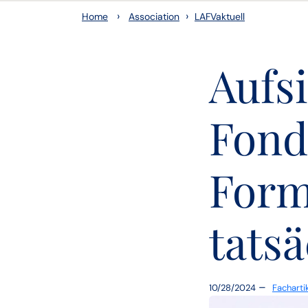
›
›
Home
Association
LAFVaktuell
Aufs
Fond
Form
tats
–
10/28/2024
Facharti