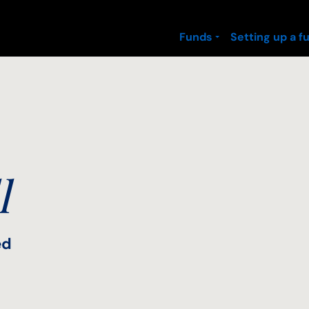
Funds
Setting up a f
l
ed