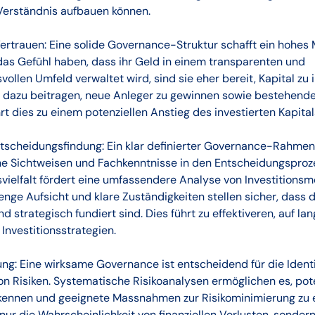
erständnis aufbauen können.
ertrauen: Eine solide Governance-Struktur schafft ein hohes 
as Gefühl haben, dass ihr Geld in einem transparenten und
ollen Umfeld verwaltet wird, sind sie eher bereit, Kapital zu 
 dazu beitragen, neue Anleger zu gewinnen sowie bestehende 
rt dies zu einem potenziellen Anstieg des investierten Kapital
tscheidungsfindung: Ein klar definierter Governance-Rahmen 
he Sichtweisen und Fachkenntnisse in den Entscheidungsproz
vielfalt fördert eine umfassendere Analyse von Investitionsm
trenge Aufsicht und klare Zuständigkeiten stellen sicher, dass
 strategisch fundiert sind. Dies führt zu effektiveren, auf lang
Investitionsstrategien.
ung: Eine wirksame Governance ist entscheidend für die Ident
 Risiken. Systematische Risikoanalysen ermöglichen es, pot
erkennen und geeignete Massnahmen zur Risikominimierung zu e
 nur die Wahrscheinlichkeit von finanziellen Verlusten, sondern