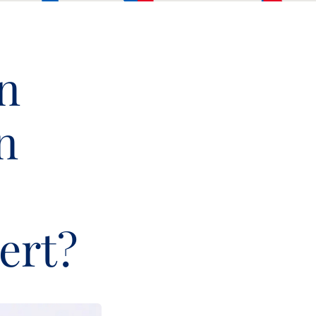
n
n
ert?