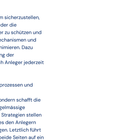
 sicherzustellen,
 der die
er zu schützen und
Mechanismen und
inimieren. Dazu
ng der
h Anleger jederzeit
sprozessen und
sondern schafft die
egelmässige
Strategien stellen
 es den Anlegern
en. Letztlich führt
eide Seiten auf ein