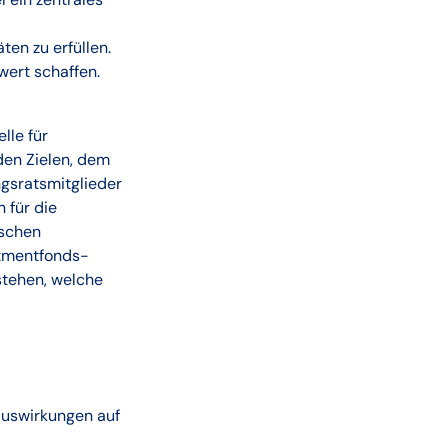
en zu erfüllen.
wert schaffen.
lle für
 den Zielen, dem
gsratsmitglieder
 für die
ischen
stmentfonds-
stehen, welche
Auswirkungen auf