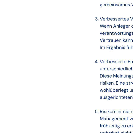
gemeinsames V
Verbessertes V
Wenn Anleger d
verantwortungsv
Vertrauen kann
Im Ergebnis füh
Verbesserte En
unterschiedlic
Diese Meinungs
risiken. Eine s
wohlüberlegt und
ausgerichteten 
Risikominimier
Management von
frühzeitig zu 
reduziert nicht