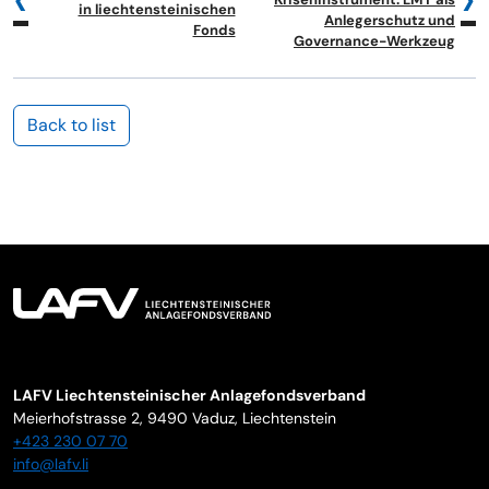
in liechtensteinischen
Anlegerschutz und
Fonds
Governance-Werkzeug
Back to list
LAFV Liechtensteinischer Anlagefondsverband
Meierhofstrasse 2,
9490
Vaduz
,
Liechtenstein
+423 230 07 70
info@lafv.li