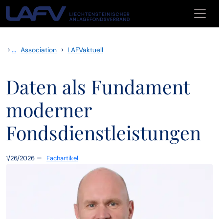
Skip to main content
›
...
›
Association
LAFVaktuell
Daten als Fundament
moderner
Fondsdienstleistungen
–
1/26/2026
Fachartikel