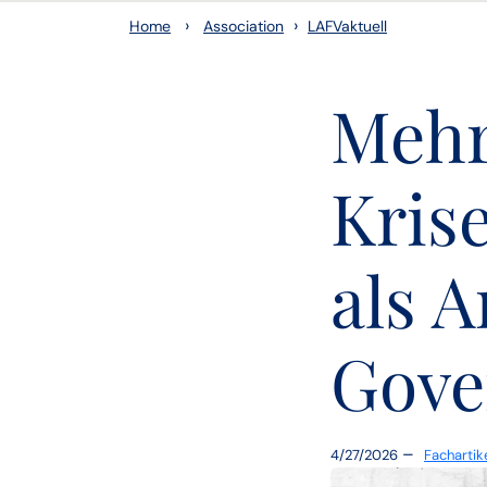
›
›
Home
Association
LAFVaktuell
Mehr
Kris
als 
Gove
–
4/27/2026
Fachartik