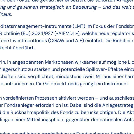
ung und gewinnen strategisch an Bedeutung – und das weit 
inaus.
uiditätsmanagement-Instrumente (LMT) im Fokus der Fondsbra
ichtlinie (EU) 2024/927 («AIFMD II»), welche neue regulator
ffene Investmentfonds (OGAW und AIF) einführt. Die Richtlinie
Recht überführt.
arin, in angespannten Marktphasen wirksamer auf mögliche Li
nlegerschutz zu stärken und potenzielle Spillover-Effekte e
haften sind verpflichtet, mindestens zwei LMT aus einer harm
 aufzunehmen, für Geldmarktfonds genügt ein Instrument.
 vordefinierten Prozessen aktiviert werden – und ausschlies
er Fondsanleger erforderlich ist. Dabei sind die Anlagestrateg
nd die Rücknahmepolitik des Fonds zu berücksichtigen. Die Ak
liegen einer Mitteilungspflicht gegenüber der nationalen Auf
enlegungspflichten ermöglichen es Fondsanlegern, fundierte