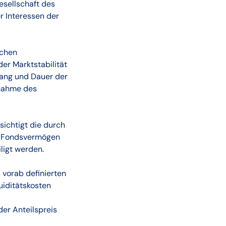
esellschaft des
r Interessen der
schen
er Marktstabilität
ang und Dauer der
knahme des
sichtigt die durch
m Fondsvermögen
ligt werden.
 vorab definierten
uiditätskosten
er Anteilspreis