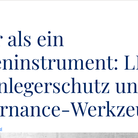
 als ein
eninstrument: 
Anlegerschutz u
rnance-Werkze
el