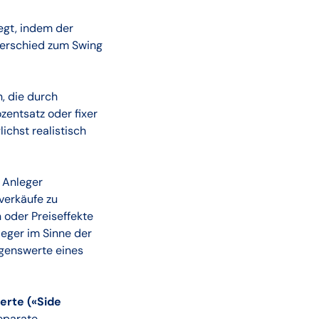
gt, indem der
terschied zum Swing
, die durch
zentsatz oder fixer
chst realistisch
 Anleger
verkäufe zu
 oder Preiseffekte
leger im Sinne der
ögenswerte eines
werte
(«Side
eparate