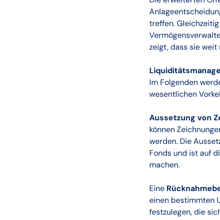
Anlageentscheidunge
treffen. Gleichzeit
Vermögensverwalter
zeigt, dass sie weit
Liquiditätsmanag
Im Folgenden werde
wesentlichen Vorke
Aussetzung von Z
können Zeichnungen
werden. Die Aussetzu
Fonds und ist auf d
machen.
Eine
Rücknahmebe
einen bestimmten U
festzulegen, die s