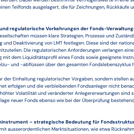
 einen Teilfonds ausgelagert, die für Zeichnungen, Rückkäuf
 und regulatorische Vorkehrungen der Fonds-Verwaltung
sellschaften müssen klare Strategien, Prozesse und Zuständig
g und Deaktivierung von LMT festlegen. Diese sind der nation
tzuteilen. Die regulatorischen Anforderungen verlangen eine 
 mit dem Liquiditätsprofil eines Fonds sowie geeignete Inst
elzu- und -abflüssen über den gesamten Fondslebenszyklus 
r der Einhaltung regulatorischer Vorgaben, sondern stellen a
t erfolgen und die verbleibenden Fondsanleger nicht benach
öhter Volatilität und veränderter Anlegererwartungen sind si
flage neuer Fonds ebenso wie bei der Überprüfung bestehen
eninstrument – strategische Bedeutung für Fondsstruktu
mit ausserordentlichen Marktsituationen, wie etwa Rücknah