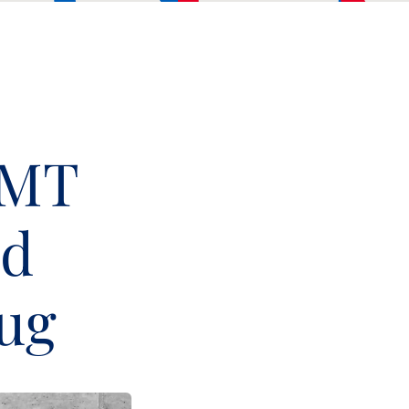
LMT
nd
ug