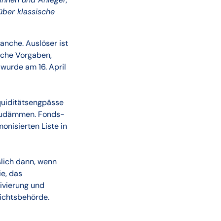
über klassische
nche. Auslöser ist
ische Vorgaben,
 wurde am 16. April
quiditätsengpässe
inzudämmen. Fonds-
onisierten Liste in
slich dann, wenn
ie, das
tivierung und
sichtsbehörde.