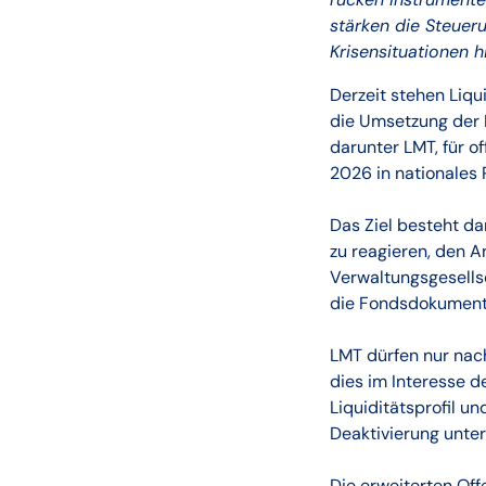
stärken die Steuer
Krisensituationen h
Derzeit stehen Liq
die Umsetzung der R
darunter LMT, für o
2026 in nationales 
Das Ziel besteht d
zu reagieren, den A
Verwaltungsgesellsc
die Fondsdokumente
LMT dürfen nur nach
dies im Interesse d
Liquiditätsprofil u
Deaktivierung unter
Die erweiterten Off