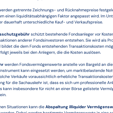
erden getrennte Zeichnungs- und Rücknahmepreise festgele
um einen liquiditätsabhängigen Faktor angepasst wird. Im Un
er dauerhaft unterschiedliche Kauf- und Verkaufspreise.
sschutzgebühr
schützt bestehende Fondsanleger vor Kosten
aktionen anderer Fondsinvestoren entstehen. Sie wird als Pro
 bildet die dem Fonds entstehenden Transaktionskosten mögli
folgt jeweils bei den Anlegern, die die Kosten auslösen.
hr
werden Fondsvermögenswerte anstelle von Bargeld an die
 Instrument kann eingesetzt werden, um marktbelastende Not
olche Verkäufe voraussichtlich erhebliche Transaktionskosten
ng für die Sachauskehr ist, dass es sich um professionelle An
ies kann insbesondere für nicht an einer Börse gelistete Verm
ein.
hen Situationen kann die
Abspaltung illiquider Vermögens
t werden. Dabei werden bestimmte Vermögenswerte in eine s