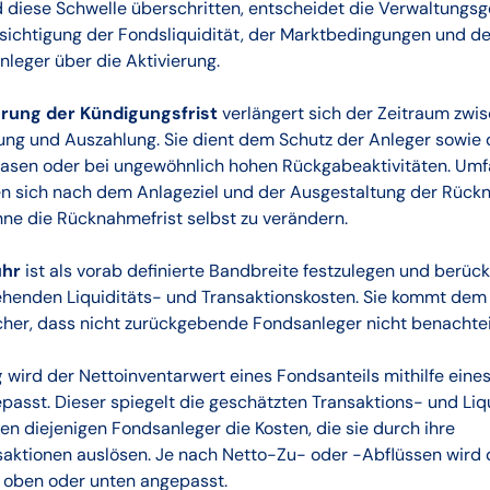
 diese Schwelle überschritten, entscheidet die Verwaltungsg
sichtigung der Fondsliquidität, der Marktbedingungen und de
leger über die Aktivierung.
rung der Kündigungsfrist
verlängert sich der Zeitraum zwi
g und Auszahlung. Sie dient dem Schutz der Anleger sowie d
asen oder bei ungewöhnlich hohen Rückgabeaktivitäten. Umf
en sich nach dem Anlageziel und der Ausgestaltung der Rüc
hne die Rücknahmefrist selbst zu verändern.
hr
ist als vorab definierte Bandbreite festzulegen und berück
henden Liquiditäts- und Transaktionskosten. Sie kommt de
icher, dass nicht zurückgebende Fondsanleger nicht benachtei
g
wird der Nettoinventarwert eines Fondsanteils mithilfe eines
asst. Dieser spiegelt die geschätzten Transaktions- und Liq
en diejenigen Fondsanleger die Kosten, die sie durch ihre
saktionen auslösen. Je nach Netto-Zu- oder -Abflüssen wird d
oben oder unten angepasst.