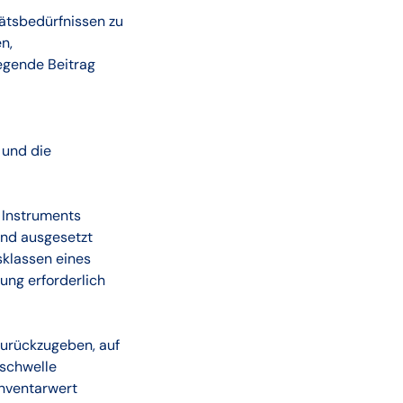
tätsbedürfnissen zu
n,
egende Beitrag
 und die
s Instruments
nd ausgesetzt
lsklassen eines
ung erforderlich
zurückzugeben, auf
sschwelle
inventarwert