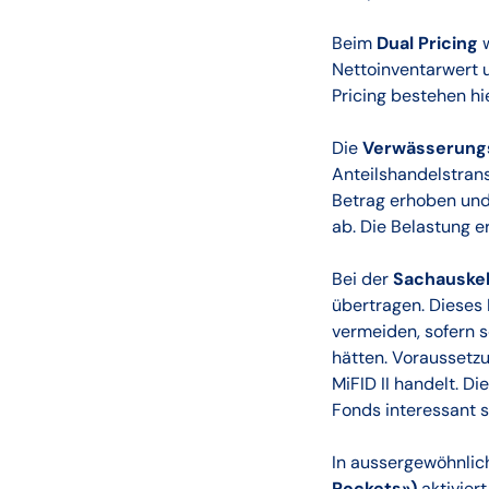
Beim
Dual Pricing
w
Nettoinventarwert 
Pricing bestehen hi
Die
Verwässerung
Anteilshandelstrans
Betrag erhoben und
ab. Die Belastung er
Bei der
Sachauske
übertragen. Dieses
vermeiden, sofern s
hätten. Voraussetzu
MiFID II handelt. D
Fonds interessant s
In aussergewöhnlic
Pockets»)
aktivier