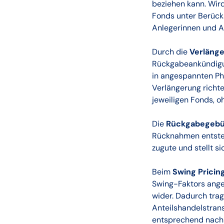
beziehen kann. Wird
Fonds unter Berück
Anlegerinnen und An
Durch die
Verlänge
Rückgabeankündigun
in angespannten Ph
Verlängerung richt
jeweiligen Fonds, o
Die
Rückgabegebü
Rücknahmen entste
zugute und stellt s
Beim
Swing Pricin
Swing-Faktors angep
wider. Dadurch trag
Anteilshandelstran
entsprechend nach 