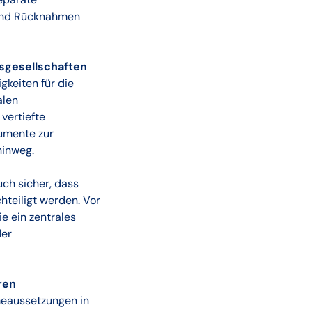
e und Rücknahmen
sgesellschaften
keiten für die
alen
vertiefte
rumente zur
hinweg.
uch sicher, dass
teiligt werden. Vor
e ein zentrales
der
ren
meaussetzungen in