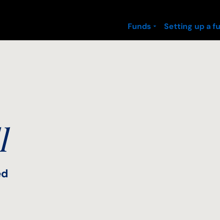
Funds
Setting up a f
l
ed