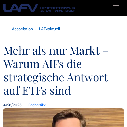
Skip to main content
›
...
›
Association
LAFVaktuell
Mehr als nur Markt –
Warum AIFs die
strategische Antwort
auf ETFs sind
–
4/28/2025
Fachartikel