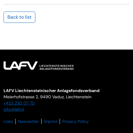
Back to list
LAFV Liechtensteinischer Anlagefondsverband
Meierhofstrasse 2,
9490
Vaduz
,
Liechtenstein
+423 230 07 70
info@lafv.li
Links
Newsletter
Imprint
Privacy Policy