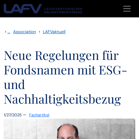
Skip to main content
›
...
›
Association
LAFVaktuell
Neue Regelungen für
Fondsnamen mit ESG-
und
Nachhaltigkeitsbezug
–
1/27/2025
Fachartikel