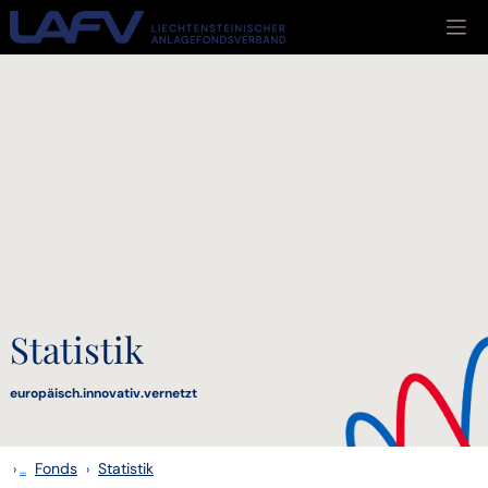
Zum Inhalt springen
Statistik
europäisch.innovativ.vernetzt
Fonds
Statistik
›
...
›