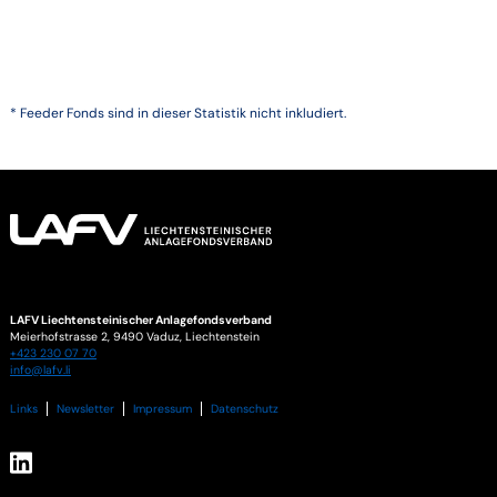
* Feeder Fonds sind in dieser Statistik nicht inkludiert.
LAFV Liechtensteinischer Anlagefondsverband
Meierhofstrasse 2,
9490
Vaduz
,
Liechtenstein
+423 230 07 70
info@lafv.li
Links
Newsletter
Impressum
Datenschutz