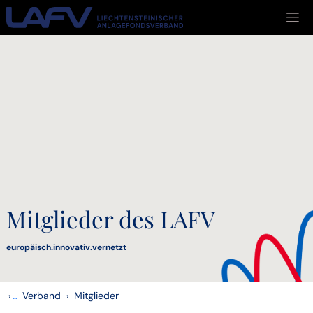
Zum Inhalt springen
Mitglieder des LAFV
europäisch.innovativ.vernetzt
Verband
Mitglieder
›
...
›