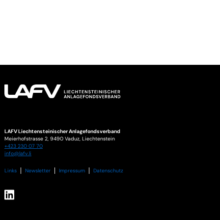
LAFV Liechtensteinischer Anlagefondsverband
Meierhofstrasse 2,
9490
Vaduz
,
Liechtenstein
+423 230 07 70
info@lafv.li
Links
Newsletter
Impressum
Datenschutz