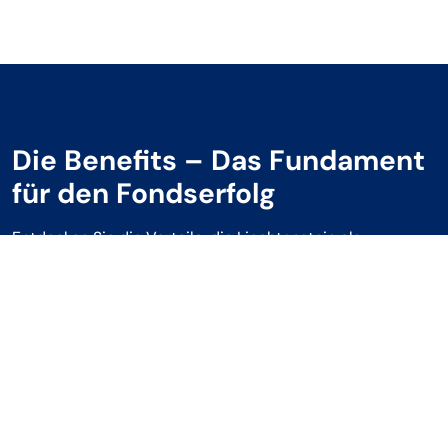
Die Benefits – Das Fundament
für den Fondserfolg
Entdecken Sie die Vorteile, die Liechtenstein als
Finanzplatz Fondsverwaltern bietet. Hier vier
Schlüsselfaktoren, die Liechtenstein zu einem
zukunftsweisenden Wirtschaftsumfeld machen und als
Fundament für Ihren zukünftigen Fondserfolg dienen.
europäisch.innovativ.vernetzt
Fondsplatz Liechtenstein