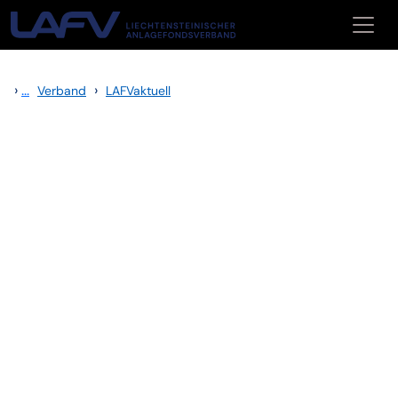
Zum Inhalt springen
›
...
›
Verband
LAFVaktuell