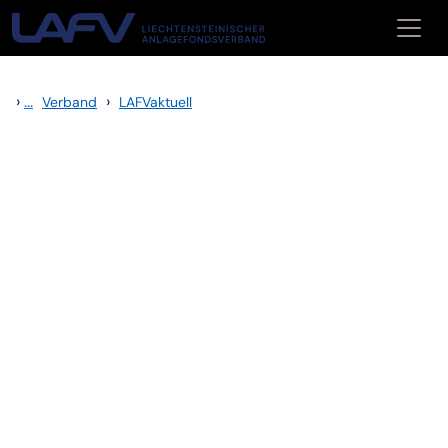
Zum Inhalt springen
›
...
›
Verband
LAFVaktuell