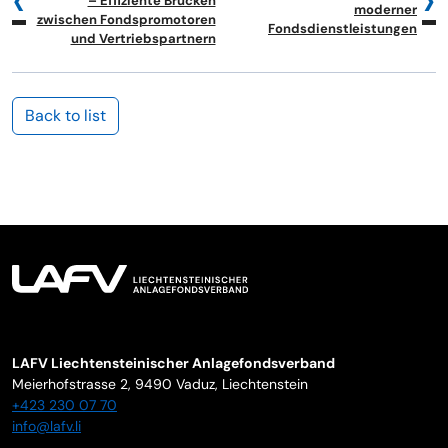
– Effiziente Brücken
moderner
zwischen Fondspromotoren
Fondsdienstleistungen
und Vertriebspartnern
Back to list
LAFV Liechtensteinischer Anlagefondsverband
Meierhofstrasse 2,
9490
Vaduz
,
Liechtenstein
+423 230 07 70
info@lafv.li