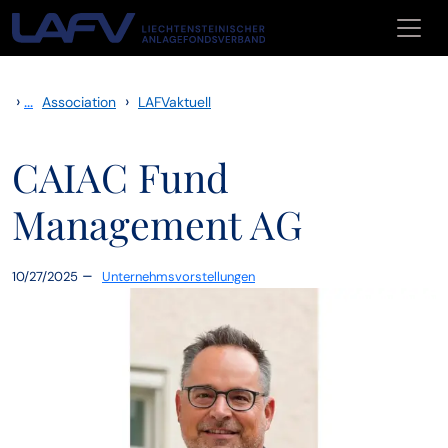
Skip to main content
›
...
›
Association
LAFVaktuell
CAIAC Fund
Management AG
–
10/27/2025
Unternehmsvorstellungen