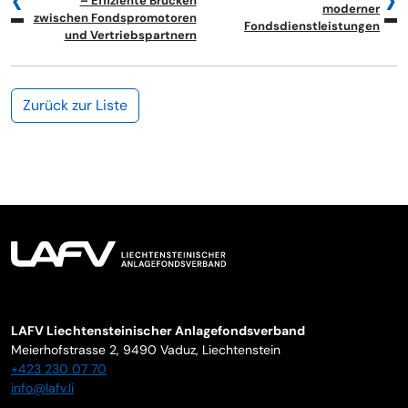
– Effiziente Brücken
moderner
zwischen Fondspromotoren
Fondsdienstleistungen
und Vertriebspartnern
Zurück zur Liste
LAFV Liechtensteinischer Anlagefondsverband
Meierhofstrasse 2,
9490
Vaduz
,
Liechtenstein
+423 230 07 70
info@lafv.li