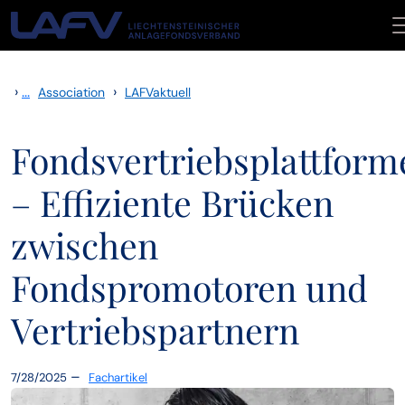
Skip to main content
›
...
›
Association
LAFVaktuell
Fondsvertriebsplattform
– Effiziente Brücken
zwischen
Fondspromotoren und
Vertriebspartnern
–
7/28/2025
Fachartikel