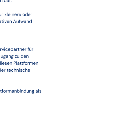
n dar.
r kleinere oder
rativen Aufwand
rvicepartner für
Zugang zu den
iesen Plattformen
der technische
ttformanbindung als