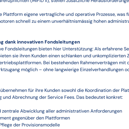
renzpflichten (MiFID II), stellen zusätzliche Herausforderunge
 Plattform eigene vertragliche und operative Prozesse, was fü
otoren schnell zu einem unverhältnismässig hohen administ
ng dank innovativen Fondsleitungen
e Fondsleitungen bieten hier Unterstützung: Als erfahrene Se
eten sie ihren Kunden einen schlanken und unkomplizierten 
ertriebsplattformen. Bei bestehenden Rahmenverträgen mit d
arktzugang möglich – ohne langwierige Einzelverhandlungen o
 übernehmen für ihre Kunden sowohl die Koordination der Pla
g und Abrechnung der Service Fees. Das bedeutet konkret:
 zentrale Abwicklung aller administrativen Anforderungen
ent gegenüber den Plattformen
Pflege der Provisionsmodelle