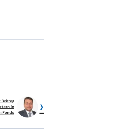
 Beitrag
atern in
n Fonds