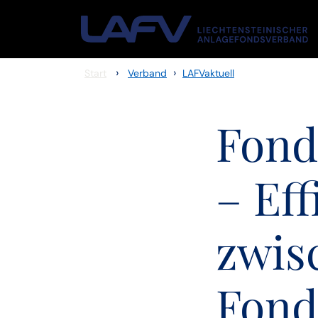
Zum Inhalt springen
›
›
Start
Verband
LAFVaktuell
Fond
– Ef
zwis
Fond