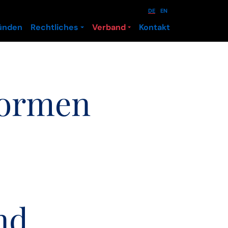
DE
EN
ünden
Rechtliches
Verband
Kontakt
formen
nd