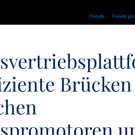
Fonds
Fonds gr
svertriebsplatt
fiziente Brücken
chen
spromotoren u