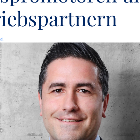
riebspartnern
el