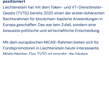
positioniert
Liechtenstein hat mit dem Token- und VT-Dienstleister-
Gesetz (TVTG) bereits 2020 einen der ersten kohärenten
Rechtsrahmen für blockchain-basierte Anwendungen in
Europa geschaffen. Das war kein Zufall, sondern eine
bewusste politische und wirtschaftliche Entscheidung.
Mit dem europäischen MiCAR-Rahmen bieten sich für
Fondspromotoren in Liechtenstein heute interessante
Möglichkeiten. Das TVTG ist erprobt, die lokalen
Dienstleister haben Erfahrung und der EWR-Marktzugang
ist direkt gegeben. Wer an neue Fondsprojekte mit
digitalen Zahlungsinfrastrukturen denkt, findet hier ein
Umfeld, das diese Überlegungen mitträgt.
Was das bedeutet
Stablecoins sind kein Allheilmittel. Sie lösen nicht alle
Probleme im Fondsgeschäft und erfordern sorgfältige
Vorbereitung. Aber sie sind auch kein reines