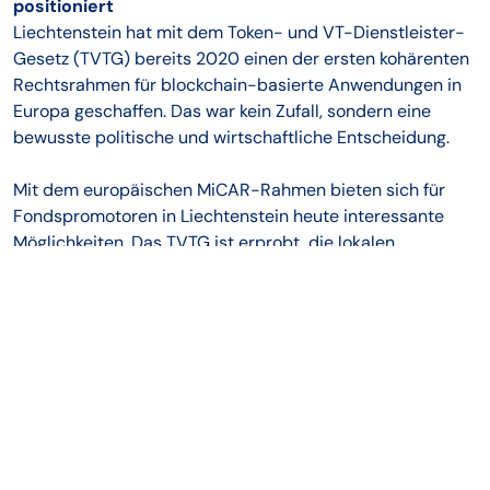
positioniert
Liechtenstein hat mit dem Token- und VT-Dienstleister-
Gesetz (TVTG) bereits 2020 einen der ersten kohärenten
Rechtsrahmen für blockchain-basierte Anwendungen in
Europa geschaffen. Das war kein Zufall, sondern eine
bewusste politische und wirtschaftliche Entscheidung.
Mit dem europäischen MiCAR-Rahmen bieten sich für
Fondspromotoren in Liechtenstein heute interessante
Möglichkeiten. Das TVTG ist erprobt, die lokalen
Dienstleister haben Erfahrung und der EWR-Marktzugang
ist direkt gegeben. Wer an neue Fondsprojekte mit
digitalen Zahlungsinfrastrukturen denkt, findet hier ein
Umfeld, das diese Überlegungen mitträgt.
Was das bedeutet
Stablecoins sind kein Allheilmittel. Sie lösen nicht alle
Probleme im Fondsgeschäft und erfordern sorgfältige
Vorbereitung. Aber sie sind auch kein reines