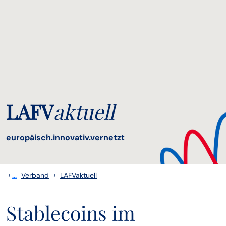
LAFV
aktuell
europäisch.innovativ.vernetzt
›
...
›
Verband
LAFVaktuell
Stablecoins im