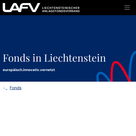
Zum Inhalt springen
Fonds in Liechtenstein
europäisch.innovativ.vernetzt
Fonds
›
...