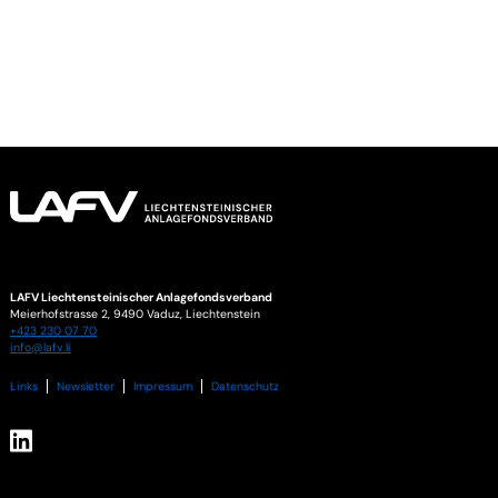
LAFV Liechtensteinischer Anlagefondsverband
Meierhofstrasse 2,
9490
Vaduz
,
Liechtenstein
+423 230 07 70
info@lafv.li
Links
Newsletter
Impressum
Datenschutz