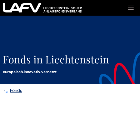
Zum Inhalt springen
Fonds in Liechtenstein
europäisch.innovativ.vernetzt
Fonds
›
...