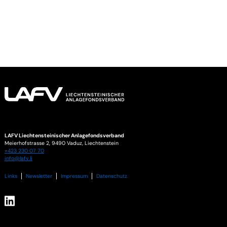
LAFV Liechtensteinischer Anlagefondsverband
Meierhofstrasse 2,
9490
Vaduz
,
Liechtenstein
+423 230 07 70
info@lafv.li
Links
Newsletter
Impressum
Datenschutz