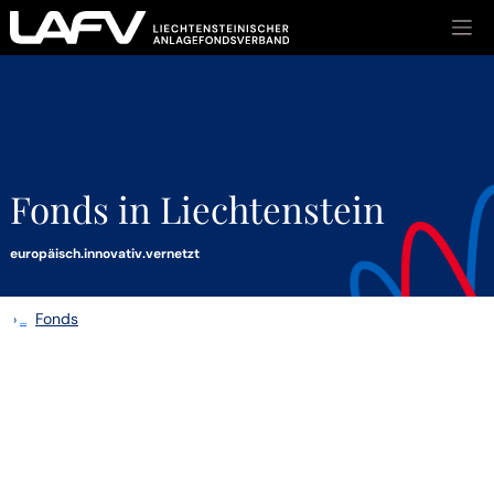
Zum Inhalt springen
Fonds in Liechtenstein
europäisch.innovativ.vernetzt
Fonds
›
...