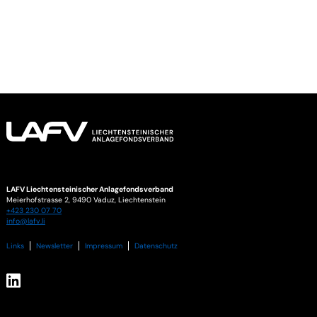
LAFV Liechtensteinischer Anlagefondsverband
Meierhofstrasse 2,
9490
Vaduz
,
Liechtenstein
+423 230 07 70
info@lafv.li
Links
Newsletter
Impressum
Datenschutz