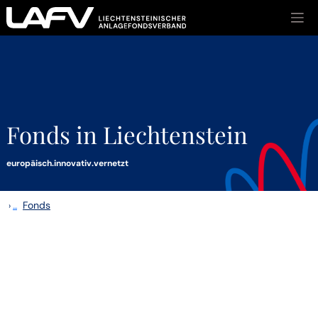
Zum Inhalt springen
Fonds in Liechtenstein
europäisch.innovativ.vernetzt
Fonds
›
...