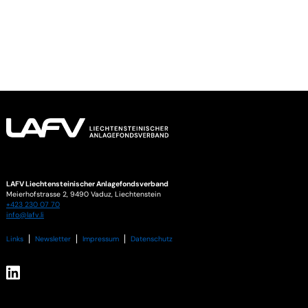
LAFV Liechtensteinischer Anlagefondsverband
Meierhofstrasse 2,
9490
Vaduz
,
Liechtenstein
+423 230 07 70
info@lafv.li
Links
Newsletter
Impressum
Datenschutz