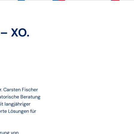
 – XO.
. Carsten Fischer
atorische Beratung
t langjähriger
rte Lösungen für
rung von