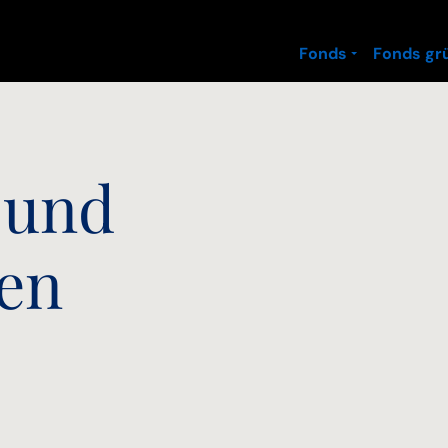
Fonds
Fonds gr
 und
nen