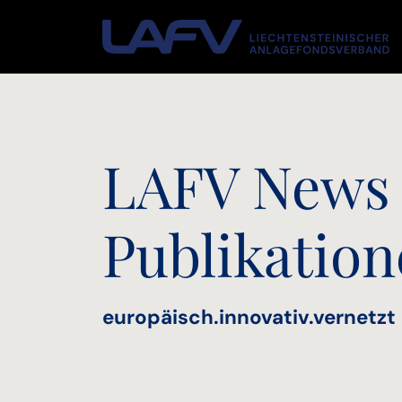
Zum Inhalt springen
LAFV News
Publikatio
europäisch.innovativ.vernetzt