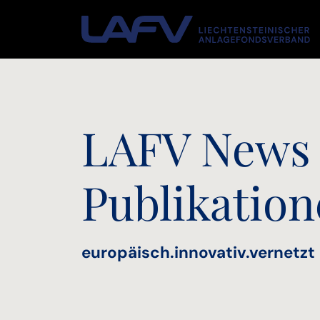
Zum Inhalt springen
LAFV News
Publikatio
europäisch.innovativ.vernetzt