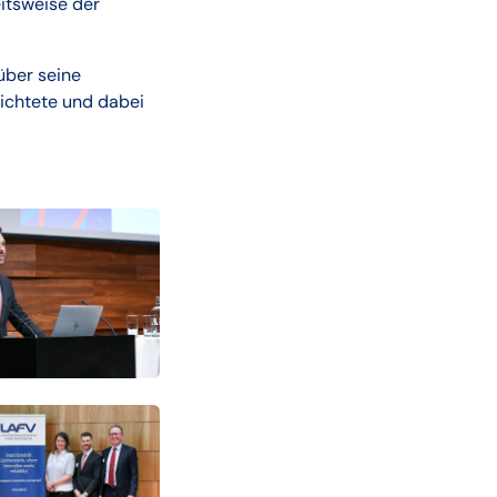
itsweise der
über seine
ichtete und dabei