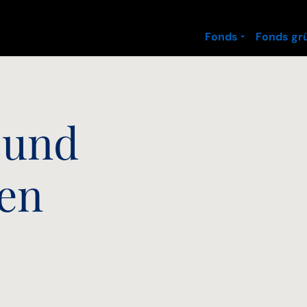
Fonds
Fonds gr
 und
nen