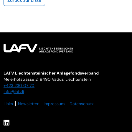
Zurück zur Liste
LAFV Liechtensteinischer Anlagefondsverband
Meierhofstrasse 2,
9490
Vaduz
,
Liechtenstein
+423 230 07 70
info@lafv.li
Links
Newsletter
Impressum
Datenschutz