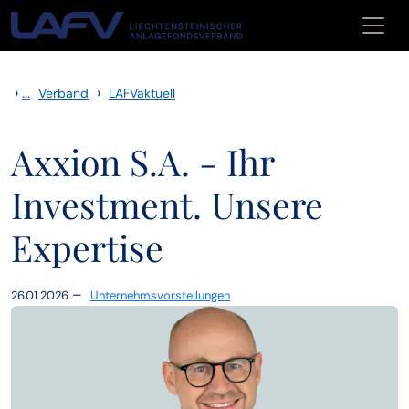
Zum Inhalt springen
›
...
›
Verband
LAFVaktuell
Axxion S.A. - Ihr
Investment. Unsere
Expertise
–
26.01.2026
Unternehmsvorstellungen