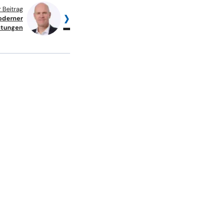
 Beitrag
oderner
stungen