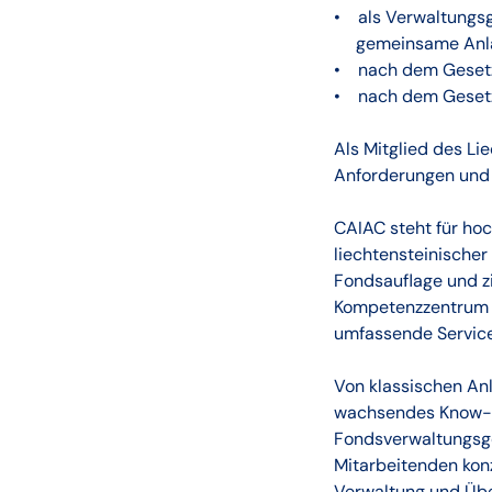
• als Verwaltungs
gemeinsame Anlag
• nach dem Gesetz 
• nach dem Gesetz
Als Mitglied des L
Anforderungen und 
CAIAC steht für hoc
liechtensteinischer
Fondsauflage und z
Kompetenzzentrum f
umfassende Services
Von klassischen Anl
wachsendes Know-h
Fondsverwaltungsges
Mitarbeitenden konz
Verwaltung und Übe