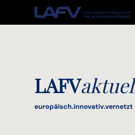
Zum Inhalt springen
LAFV
aktuel
europäisch.innovativ.vernetzt