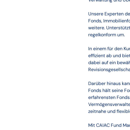
Unsere Experten de
Fonds, Immobilienfo
weitere. Unterstütz
regelkonform um.
In einem für den K
effizient ab und bi
dabei auf ein bewä
Revisionsgesellscha
Darüber hinaus kan
Fonds hält seine Fo
erfahrensten Fonds
Vermögensverwalter,
zeitnahe und flexib
Mit CAIAC Fund Man