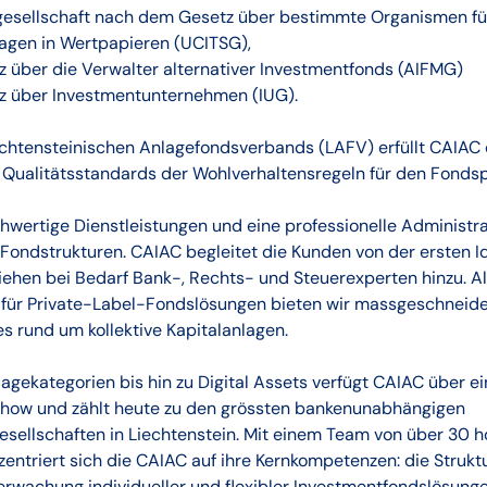
gesellschaft nach dem Gesetz über bestimmte Organismen f
en in Wertpapieren (UCITSG),
über die Verwalter alternativer Investmentfonds (AIFMG)
 über Investmentunternehmen (IUG).
iechtensteinischen Anlagefondsverbands (LAFV) erfüllt CAIAC
Qualitätsstandards der Wohlverhaltensregeln für den Fondspl
hwertige Dienstleistungen und eine professionelle Administra
 Fondstrukturen. CAIAC begleitet die Kunden von der ersten Id
iehen bei Bedarf Bank-, Rechts- und Steuerexperten hinzu. A
ür Private-Label-Fondslösungen bieten wir massgeschneide
 rund um kollektive Kapitalanlagen.
agekategorien bis hin zu Digital Assets verfügt CAIAC über ei
ow und zählt heute zu den grössten bankenunabhängigen
ellschaften in Liechtenstein. Mit einem Team von über 30 ho
entriert sich die CAIAC auf ihre Kernkompetenzen: die Struktu
rwachung individueller und flexibler Investmentfondslösunge