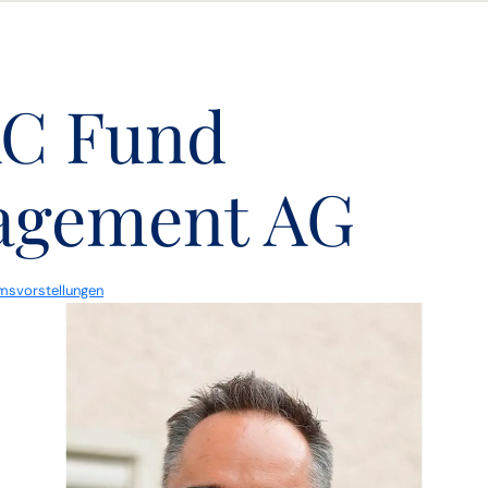
C Fund
agement AG
msvorstellungen