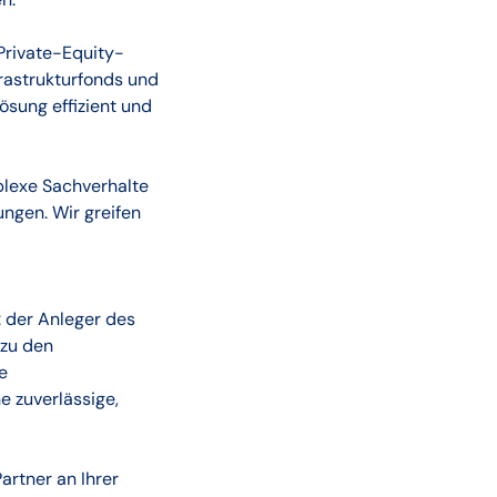
Private-Equity-
frastrukturfonds und
ösung effizient und
plexe Sachverhalte
ungen. Wir greifen
 der Anleger des
 zu den
e
e zuverlässige,
rtner an Ihrer