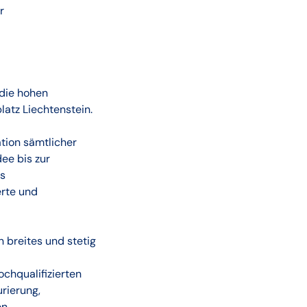
ür
 die hohen
atz Liechtenstein.
tion sämtlicher
ee bis zur
ls
rte und
n breites und stetig
chqualifizierten
rierung,
n.