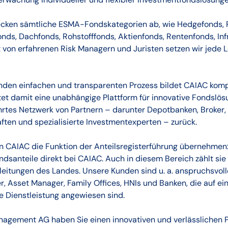
cken sämtliche ESMA-Fondskategorien ab, wie Hedgefonds, 
nds, Dachfonds, Rohstofffonds, Aktienfonds, Rentenfonds, In
t von erfahrenen Risk Managern und Juristen setzen wir jede L
unden einfachen und transparenten Prozess bildet CAIAC kom
etet damit eine unabhängige Plattform für innovative Fondslös
hrtes Netzwerk von Partnern – darunter Depotbanken, Broker,
ften und spezialisierte Investmentexperten – zurück.
n CAIAC die Funktion der Anteilsregisterführung übernehmen:
ndsanteile direkt bei CAIAC. Auch in diesem Bereich zählt sie
leitungen des Landes. Unsere Kunden sind u. a. anspruchsvoll
 Asset Manager, Family Offices, HNIs und Banken, die auf ein
le Dienstleistung angewiesen sind.
agement AG haben Sie einen innovativen und verlässlichen Pa