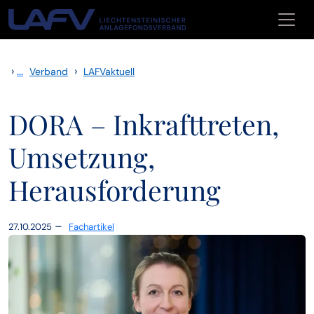
Zum Inhalt springen
›
...
›
Verband
LAFVaktuell
DORA – Inkrafttreten,
Umsetzung,
Herausforderung
–
27.10.2025
Fachartikel