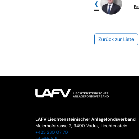
Fo
Zurück zur Liste
LAFV Liechtensteinischer Anlagefondsverband
Meierhofstrasse 2,
9490
Vaduz
,
Liechtenstein
+423 230 07 70
info@lafv.li