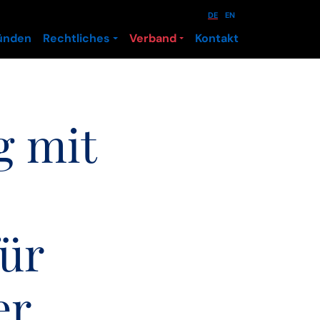
DE
EN
ünden
Rechtliches
Verband
Kontakt
g mit
ür
er