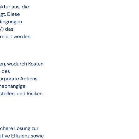
ktur aus, die
gt. Diese
edingungen
V) das
imiert werden.
sen, wodurch Kosten
e des
orporate Actions
unabhängige
tellen, und Risiken
sichere Lösung zur
tive Effizienz sowie