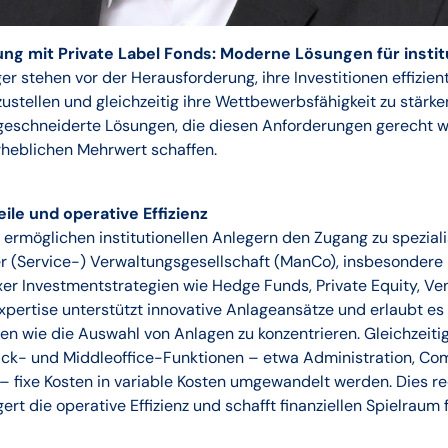
ung mit Private Label Fonds: Moderne Lösungen für instit
ger stehen vor der Herausforderung, ihre Investitionen effizien
ustellen und gleichzeitig ihre Wettbewerbsfähigkeit zu stärken
eschneiderte Lösungen, die diesen Anforderungen gerecht 
 erheblichen Mehrwert schaffen.
ile und operative Effizienz
 ermöglichen institutionellen Anlegern den Zugang zu speziali
r (Service-) Verwaltungsgesellschaft (ManCo), insbesondere 
r Investmentstrategien wie Hedge Funds, Private Equity, Ven
xpertise unterstützt innovative Anlageansätze und erlaubt es 
n wie die Auswahl von Anlagen zu konzentrieren. Gleichzeiti
ck- und Middleoffice-Funktionen – etwa Administration, Co
 fixe Kosten in variable Kosten umgewandelt werden. Dies re
rt die operative Effizienz und schafft finanziellen Spielraum f