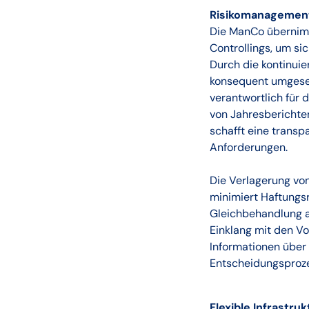
Risikomanagement
Die ManCo übernim
Controllings, um si
Durch die kontinuie
konsequent umgeset
verantwortlich für 
von Jahresberichte
schafft eine transp
Anforderungen.
Die Verlagerung vo
minimiert Haftungsr
Gleichbehandlung al
Einklang mit den Vo
Informationen über
Entscheidungsproze
Flexible Infrast