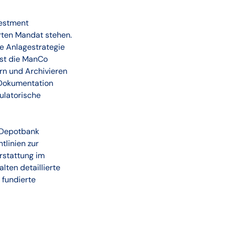
vestment
arten Mandat stehen.
ie Anlagestrategie
ist die ManCo
rn und Archivieren
 Dokumentation
ulatorische
e Depotbank
tlinien zur
rstattung im
lten detaillierte
 fundierte