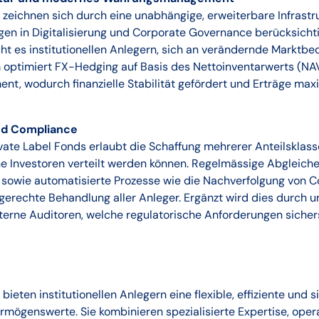
 zeichnen sich durch eine unabhängige, erweiterbare Infrastru
gen in Digitalisierung und Corporate Governance berücksichti
icht es institutionellen Anlegern, sich an verändernde Marktb
optimiert FX-Hedging auf Basis des Nettoinventarwerts (NA
, wodurch finanzielle Stabilität gefördert und Erträge max
nd Compliance
ivate Label Fonds erlaubt die Schaffung mehrerer Anteilsklas
ne Investoren verteilt werden können. Regelmässige Abgleich
 sowie automatisierte Prozesse wie die Nachverfolgung von C
gerechte Behandlung aller Anleger. Ergänzt wird dies durch 
erne Auditoren, welche regulatorische Anforderungen sichers
bieten institutionellen Anlegern eine flexible, effiziente und 
rmögenswerte. Sie kombinieren spezialisierte Expertise, opera