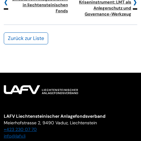
Kriseninstrument: LMT als
in liechtensteinischen
Anlegerschutz und
Fonds
Governance-Werkzeug
Zurück zur Liste
LAFV Liechtensteinischer Anlagefondsverband
Meierhofstrasse 2,
9490
Vaduz
,
Liechtenstein
+423 230 07 70
info@lafv.li