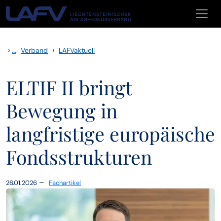
Zum Inhalt springen
›
...
›
Verband
LAFVaktuell
ELTIF II bringt
Bewegung in
langfristige europäische
Fondsstrukturen
–
26.01.2026
Fachartikel