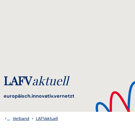
LAFV
aktuell
europäisch.innovativ.vernetzt
›
...
›
Verband
LAFVaktuell