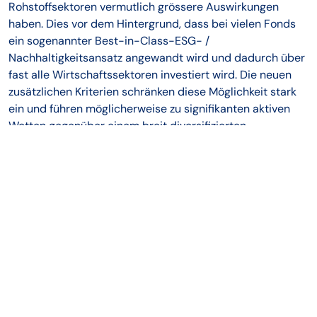
Rohstoffsektoren vermutlich grössere Auswirkungen
haben. Dies vor dem Hintergrund, dass bei vielen Fonds
ein sogenannter Best-in-Class-ESG- /
Nachhaltigkeitsansatz angewandt wird und dadurch über
fast alle Wirtschaftssektoren investiert wird. Die neuen
zusätzlichen Kriterien schränken diese Möglichkeit stark
ein und führen möglicherweise zu signifikanten aktiven
Wetten gegenüber einem breit diversifizierten
(traditionellen) Portfolio.
Wie Verwaltungsgesellschaften und AIFM diese Leitlinien
umsetzen, wird sich in den kommenden Monaten zeigen.
Es zeichnet sich aber ab, dass bei einigen Fonds der
ESG- oder Nachhaltigkeitsbezug im Namen entfernt wird,
um die Ausschlusskriterien bezüglich der Energie- und
Rohstoffsektoren nicht anwenden zu müssen. Diese
werden oftmals als zu restriktiv und nachteilig für die
bestehenden Fondsanleger angesehen.