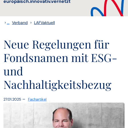
europäisch.innovativ.vernetzt
›
...
›
Verband
LAFVaktuell
Neue Regelungen für
Fondsnamen mit ESG-
und
Nachhaltigkeitsbezug
–
27.01.2025
Fachartikel